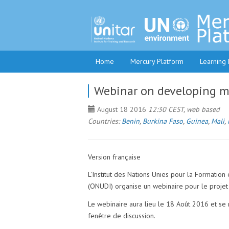
Home
Mercury Platform
Learning
Webinar on developing m
August 18 2016
12:30 CEST, web based
Countries:
Benin
,
Burkina Faso
,
Guinea
,
Mali
,
Version française
L'Institut des Nations Unies pour la Formatio
(ONUDI) organise un webinaire pour le projet 
Le webinaire aura lieu le 18 Août 2016 et se r
fenêtre de discussion.