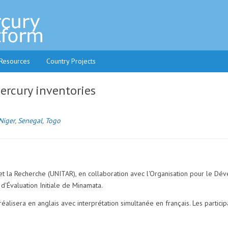
 Resources
Country Projects
ercury inventories
Niger
,
Senegal
,
Togo
n et la Recherche (UNITAR), en collaboration avec l'Organisation pour le D
d'Évaluation Initiale de Minamata.
éalisera en anglais avec interprétation simultanée en français. Les partici